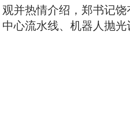
观并热情介绍，郑书记饶
中心流水线、机器人抛光