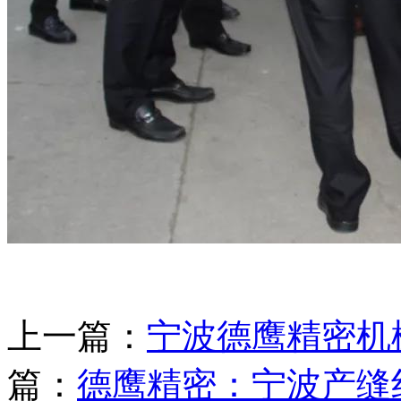
上一篇：
宁波德鹰精密机
篇：
德鹰精密：宁波产缝纫