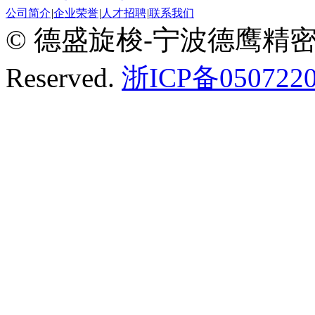
公司简介
|
企业荣誉
|
人才招聘
|
联系我们
© 德盛旋梭-宁波德鹰精密机械有
Reserved.
浙ICP备0507