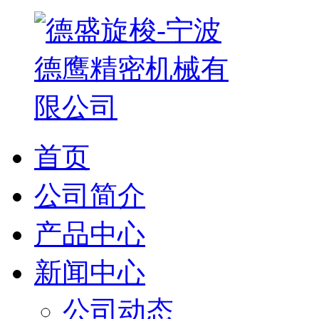
首页
公司简介
产品中心
新闻中心
公司动态