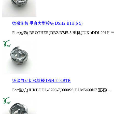
德盛旋梭 垂直大型梭头 DSH2-B1H(6-5)
For:兄弟( BROTHER)DB2-B745-5 重机(JUKl)DDL201H 三
德盛自动切线旋梭 DSH-7.94BTR
For:重机(JUKI)DDL-8700-7,9000SS,DLM5400N7 宝石(...