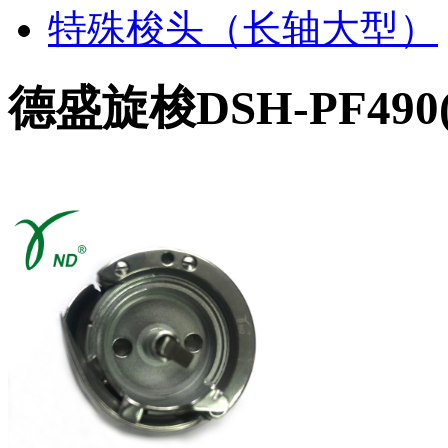
特殊梭头（长轴大型）
德盛旋梭DSH-PF490(