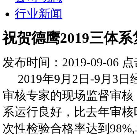
行业新闻
祝贺德鹰2019三体
发布时间：2019-09-06 
2019年9月2日-9月3
审核专家的现场监督审核
系运行良好，比去年审核
次性检验合格率达到98%