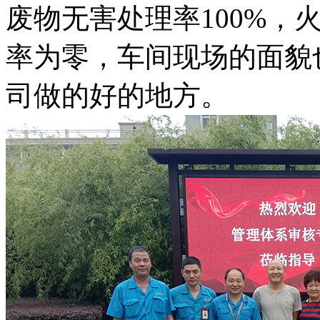
废物无害处理率100%，
率为零，车间现场的面貌
司做的好的地方。